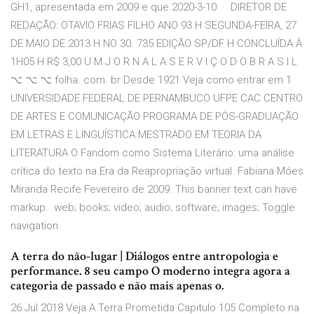
GH1, apresentada em 2009 e que 2020-3-10 · DIRETOR DE
REDAÇÃO: OTAVIO FRIAS FILHO ANO 93 H SEGUNDA-FEIRA, 27
DE MAIO DE 2013 H NO 30. 735 EDIÇÃO SP/DF H CONCLUÍDA À
1H05 H R$ 3,00 U M J O R N A L A S E R V I Ç O D O B R A S I L
⌥ ⌥ ⌥ folha. com. br Desde 1921 Veja como entrar em 1
UNIVERSIDADE FEDERAL DE PERNAMBUCO UFPE CAC CENTRO
DE ARTES E COMUNICAÇÃO PROGRAMA DE PÓS-GRADUAÇÃO
EM LETRAS E LINGUÍSTICA MESTRADO EM TEORIA DA
LITERATURA O Fandom como Sistema Literário: uma análise
crítica do texto na Era da Reapropriação virtual. Fabiana Móes
Miranda Recife Fevereiro de 2009. This banner text can have
markup.. web; books; video; audio; software; images; Toggle
navigation
A terra do não-lugar | Diálogos entre antropologia e
performance. 8 seu campo O moderno integra agora a
categoria de passado e não mais apenas o.
26 Jul 2018 Veja A Terra Prometida Capitulo 105 Completo na