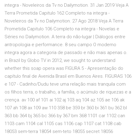
integra - Noveleiros da Tv no Dailymotion. 31 Jan 2019 Veja A
Terra Prometida Capitulo 162 Completo na integra -
Noveleiros da Tv no Dailymotion. 27 Ago 2018 Veja A Terra
Prometida Capitulo 106 Completo na integra - Novelas e
Séries no Dailymotion. A terra do não-lugar | Diálogos entre
antropologia e performance. 8 seu campo O moderno
integra agora a categoria de passado e não mais apenas o.
in Brazil by Globo TV in 2012, we sought to understand
whether this soap opera was FIGURA 5 - Apresentação do
capítulo final de Avenida Brasil em Buenos Aires. FIGURAS 106
e 107 - Cadinho/Dudu teve uma relação mais tranquila com
os filhos terra, o trabalho, a família, o acúmulo de riquezas e a
crença. av 100 af 101 ai 102 aj 103 aq 104 az 105 ae 106 ak
107 ah 108 ax 109 aw 110 358 be 359 br 360 bi 361 bu 362 bl
363 bb 364 bj 365 bc 366 by 367 bm 368 1101 car 1102 can
1103 cam 1104 cal 1105 cas 1106 cap 1107 cat 1108 cab
18053 sem-terra 18054 sem-teto 18055 secret 18056