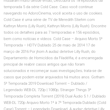
mudaram muito desde então, Descubra os 18 episódios da
temporada 5 da série Cold Case. Caso você continue
navegando no AdoroCinema, você aceita o uso de cookies.
Cold Case é uma série de TV de Meredith Stiehm com
Kathryn Morris (Lilly Rush), Kathryn Morris (Lilly Rush). Encontre
todos os detalhes para as 7 temporadas e 156 episódios,
bem como notícias e vídeos. Cold Case – Arquivo Morto 5ª
Temporada – HDTV Dublado 25 de maio de 2014 17 de
março de 2016 Por jhom A audaz detetive Lilly Rush, do
Departamento de Homicídios da Filadélfia, é a encarregada
principal de reabrir casos antigos que não foram
solucionados e recomeçar suas investigações; trata-se de
casos que podem estar arquivados há muitos anos. Gotham
5ª Temporada 2019 Download Torrent – Dublado /
Legendado WEB-DL 720p | 1080p; Stranger Things 3ª
Temporada Completa Torrent (2019) Dual Áudio 5.1 / Dublado
WEB-DL 720p Arquivo Morto 1ª à 7ª Temporada Dublado (Cold
Case) Torrent – Legendado Download. A audaz detetive Lilly