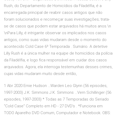
Rush, do Departamento de Homicídios da Filadélfia, é a
encarregada principal de reabrir casos antigos que não
foram solucionados e recomeçar suas investigações; trata-
se de casos que podem estar arquivados há muitos anos.\n
\nPara Lilly, é intrigante observar os implicados nos casos
antigos, como suas vidas mudaram desde o momento do
acontecido Cold Case 6ª Temporada . Sumário. A detetive
Lilly Rush é a única mulher na equipe de homicídios da polícia
da Filadélfia, e logo fica responsável em cuidar dos casos
arquivados. Agora, ela interroga testemunhas desses crimes,
cujas vidas mudaram muito desde então,
1 Abr 2020 Ernie Hudson …Warden Leo Glynn (56 episodes,
1997-2003) J.K. Simmons J.K. Simmons …Vern Schillinger (56
episodes, 1997-2003) * Todas as 7 Temporadas do Seriado
"Cold Case" Completo em HD - 27 DVD's . *Funciona em
TODO Aparelho DVD Comum, Computador e Notebook. OBS: