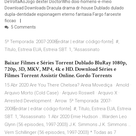
DeVoltaAoJogo dexter DoctorWho dois-homens-e-meio
Download Downloads Dracula drama dr-house Dublado dulado
dupla-dentidade espionagem eterno fantasia Fargo faroeste
ficcao
5 Comments
5ª Temporada: 2007-2008[editar | editar código-fonte]. #,
Título, Estreia EUA, Estreia SBT. 1, "Assassinato
Baixar Filmes e Séries Torrent Dublado BluRay 1080p,
720p, 3D, MKV, MP4, 4k e HD. Download Séries e
Filmes Torrent Assistir Online. Gordo Torrents
15 Abr 2020 Are You There Chelsea? Areia Movediça · Arnold ·
Arquivo Morto (Cold Case) · Arquivo Roswell · Arquivo X ·
Arrested Development · Arrow 5ª Temporada: 2007-
2008[editar | editar código-fonte]. #, Título, Estreia EUA, Estreia
SBT. 1, "Assassinato 1 Abr 2020 Ernie Hudson …Warden Leo
Glynn (56 episodes, 1997-2003) J.K. Simmons J.K. Simmons …
Vern Schillinger (56 episodes, 1997-2003) * Todas as 7