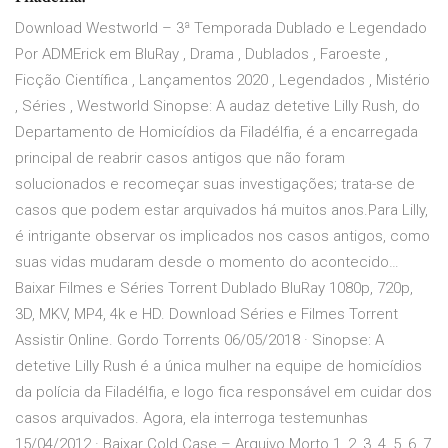
Download Westworld – 3ª Temporada Dublado e Legendado
Por ADMErick em BluRay , Drama , Dublados , Faroeste ,
Ficção Científica , Lançamentos 2020 , Legendados , Mistério
, Séries , Westworld Sinopse: A audaz detetive Lilly Rush, do
Departamento de Homicídios da Filadélfia, é a encarregada
principal de reabrir casos antigos que não foram
solucionados e recomeçar suas investigações; trata-se de
casos que podem estar arquivados há muitos anos.Para Lilly,
é intrigante observar os implicados nos casos antigos, como
suas vidas mudaram desde o momento do acontecido…
Baixar Filmes e Séries Torrent Dublado BluRay 1080p, 720p,
3D, MKV, MP4, 4k e HD. Download Séries e Filmes Torrent
Assistir Online. Gordo Torrents 06/05/2018 · Sinopse: A
detetive Lilly Rush é a única mulher na equipe de homicídios
da polícia da Filadélfia, e logo fica responsável em cuidar dos
casos arquivados. Agora, ela interroga testemunhas
15/04/2012 · Baixar Cold Case – Arquivo Morto 1, 2, 3, 4, 5, 6, 7