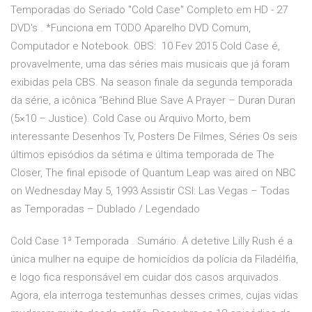
Temporadas do Seriado "Cold Case" Completo em HD - 27
DVD's . *Funciona em TODO Aparelho DVD Comum,
Computador e Notebook. OBS: 10 Fev 2015 Cold Case é,
provavelmente, uma das séries mais musicais que já foram
exibidas pela CBS. Na season finale da segunda temporada
da série, a icônica “Behind Blue Save A Prayer – Duran Duran
(5×10 – Justice). Cold Case ou Arquivo Morto, bem
interessante Desenhos Tv, Posters De Filmes, Séries Os seis
últimos episódios da sétima e última temporada de The
Closer, The final episode of Quantum Leap was aired on NBC
on Wednesday May 5, 1993 Assistir CSI: Las Vegas – Todas
as Temporadas – Dublado / Legendado
Cold Case 1ª Temporada . Sumário. A detetive Lilly Rush é a
única mulher na equipe de homicídios da polícia da Filadélfia,
e logo fica responsável em cuidar dos casos arquivados.
Agora, ela interroga testemunhas desses crimes, cujas vidas