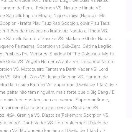
S. Lord Voldemort. Tails VS. Luigi. Meliodas Vs Natsu.
S. Homem de Ferro. Pokémon VS. Naruto e Hinata VS.
e Sárcelli; Rap do Minato, Neji e Jiraiya (Naruto) - Me
Scopion - krafta Plau Tauz Rap Scopion, ouvir Plau Tauz
e milhões de musicas no krafta.biz Naruto e Hinata VS.
k e Sárcelli. Naruto e Sasuke VS. Madara e Obito. Naruto
toqueiro Fantasma. Scorpion vs Sub-Zero. Sétima Legião.
o! Proibido Pra Menores! Shadow Of The Colossus. Mortal
dore Goku VS. Vegeta Homem-Aranha VS. Deadpool Naruto
rpion VS. Motoqueiro Fantasma Darth Vader VS. Lord
eki VS. Shinichi Zoro VS. Ichigo Batman VS. Homem de
tra da música Batman Vs. Superman (Duelo de Titãs) de 7
a me peitar não tem ninguém, mais forte que o Big Bang / E
ra mais foda que tem, sou eu mesmo: SupermanBruce,
 vai ser ridículo como seu seriado Scorpion VS.
oz. 4:24. Greninja VS. Blastoise(Pokémon) Scorpion VS.
aystation VS. Darth Vader VS. Lord Voldemort | Duelo de
corpion VS. Motoqueiro Fantasma | Duelo de Titãs by 7