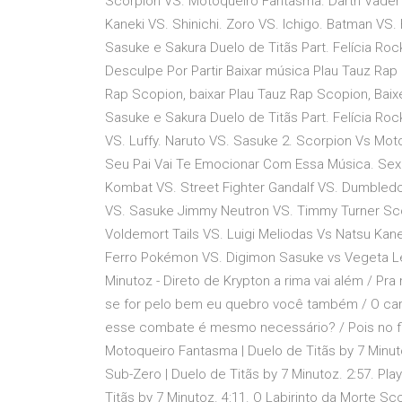
Scorpion VS. Motoqueiro Fantasma. Darth Vader V
Kaneki VS. Shinichi. Zoro VS. Ichigo. Batman V
Sasuke e Sakura Duelo de Titãs Part. Felícia Rock 
Desculpe Por Partir Baixar música Plau Tauz Rap 
Rap Scopion, baixar Plau Tauz Rap Scopion, Baix
Sasuke e Sakura Duelo de Titãs Part. Felícia Roc
VS. Luffy. Naruto VS. Sasuke 2. Scorpion Vs Mo
Seu Pai Vai Te Emocionar Com Essa Música. Sex
Kombat VS. Street Fighter Gandalf VS. Dumble
VS. Sasuke Jimmy Neutron VS. Timmy Turner Sco
Voldemort Tails VS. Luigi Meliodas Vs Natsu Kan
Ferro Pokémon VS. Digimon Sasuke vs Vegeta Le
Minutoz - Direto de Krypton a rima vai além / Pr
se for pelo bem eu quebro você também / O ca
esse combate é mesmo necessário? / Pois no fim
Motoqueiro Fantasma | Duelo de Titãs by 7 Minut
Sub-Zero | Duelo de Titãs by 7 Minutoz. 2:57. Pl
Titãs by 7 Minutoz. 4:11. O Labirinto da Morte S