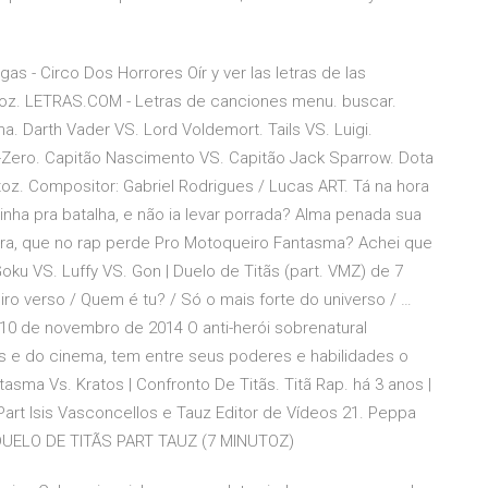
 - Circo Dos Horrores Oír y ver las letras de las
toz. LETRAS.COM - Letras de canciones menu. buscar.
a. Darth Vader VS. Lord Voldemort. Tails VS. Luigi.
-Zero. Capitão Nascimento VS. Capitão Jack Sparrow. Dota
toz. Compositor: Gabriel Rodrigues / Lucas ART. Tá na hora
nha pra batalha, e não ia levar porrada? Alma penada sua
ara, que no rap perde Pro Motoqueiro Fantasma? Achei que
ku VS. Luffy VS. Gon | Duelo de Titãs (part. VMZ) de 7
iro verso / Quem é tu? / Só o mais forte do universo / …
10 de novembro de 2014 O anti-herói sobrenatural
 e do cinema, tem entre seus poderes e habilidades o
asma Vs. Kratos | Confronto De Titãs. Titã Rap. há 3 anos |
 Part Isis Vasconcellos e Tauz Editor de Vídeos 21. Peppa
DUELO DE TITÃS PART TAUZ (7 MINUTOZ)