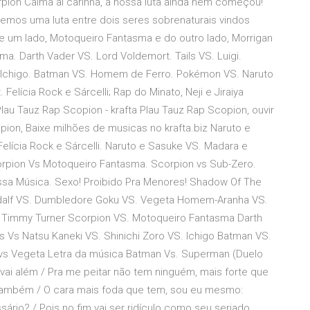
ion Calma ai carinha, a nossa luta ainda nem começou!
remos uma luta entre dois seres sobrenaturais vindos
De um lado, Motoqueiro Fantasma e do outro lado, Morrigan
a. Darth Vader VS. Lord Voldemort. Tails VS. Luigi.
S. Ichigo. Batman VS. Homem de Ferro. Pokémon VS. Naruto
Felícia Rock e Sárcelli; Rap do Minato, Neji e Jiraiya
Plau Tauz Rap Scopion - krafta Plau Tauz Rap Scopion, ouvir
pion, Baixe milhões de musicas no krafta.biz Naruto e
Felícia Rock e Sárcelli. Naruto e Sasuke VS. Madara e
corpion Vs Motoqueiro Fantasma. Scorpion vs Sub-Zero.
ssa Música. Sexo! Proibido Pra Menores! Shadow Of The
ndalf VS. Dumbledore Goku VS. Vegeta Homem-Aranha VS.
 Timmy Turner Scorpion VS. Motoqueiro Fantasma Darth
s Vs Natsu Kaneki VS. Shinichi Zoro VS. Ichigo Batman VS.
s Vegeta Letra da música Batman Vs. Superman (Duelo
a vai além / Pra me peitar não tem ninguém, mais forte que
 também / O cara mais foda que tem, sou eu mesmo:
o? / Pois no fim vai ser ridículo como seu seriado