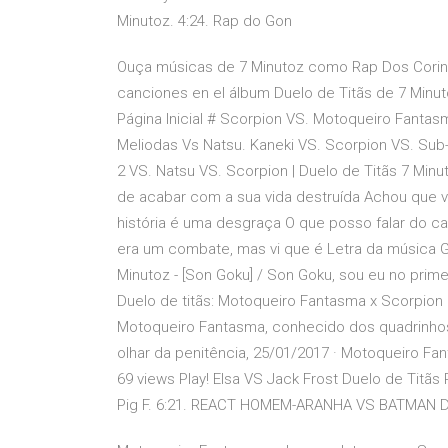
Minutoz. 4:24. Rap do Gon
Ouça músicas de 7 Minutoz como Rap Dos Coringas
canciones en el álbum Duelo de Titãs de 7 Minu
Página Inicial # Scorpion VS. Motoqueiro Fantasm
Meliodas Vs Natsu. Kaneki VS. Scorpion VS. Sub
2 VS. Natsu VS. Scorpion | Duelo de Titãs 7 Minu
de acabar com a sua vida destruída Achou que vi
história é uma desgraça O que posso falar do c
era um combate, mas vi que é Letra da música Go
Minutoz - [Son Goku] / Son Goku, sou eu no prime
Duelo de titãs: Motoqueiro Fantasma x Scorpion 
Motoqueiro Fantasma, conhecido dos quadrinhos
olhar da penitência, 25/01/2017 · Motoqueiro Fant
69 views Play! Elsa VS Jack Frost Duelo de Titãs
Pig F. 6:21. REACT HOMEM-ARANHA VS BATMAN 