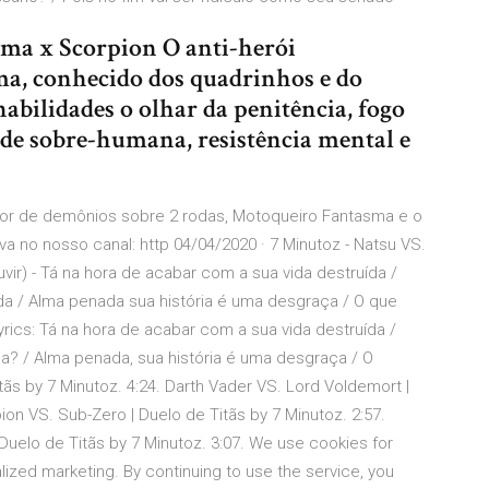
sma x Scorpion O anti-herói
a, conhecido dos quadrinhos e do
habilidades o olhar da penitência, fogo
dade sobre-humana, resistência mental e
dor de demônios sobre 2 rodas, Motoqueiro Fantasma e o
a no nosso canal: http 04/04/2020 · 7 Minutoz - Natsu VS.
vir) - Tá na hora de acabar com a sua vida destruída /
ada / Alma penada sua história é uma desgraça / O que
yrics: Tá na hora de acabar com a sua vida destruída /
da? / Alma penada, sua história é uma desgraça / O
ãs by 7 Minutoz. 4:24. Darth Vader VS. Lord Voldemort |
pion VS. Sub-Zero | Duelo de Titãs by 7 Minutoz. 2:57.
uelo de Titãs by 7 Minutoz. 3:07. We use cookies for
lized marketing. By continuing to use the service, you