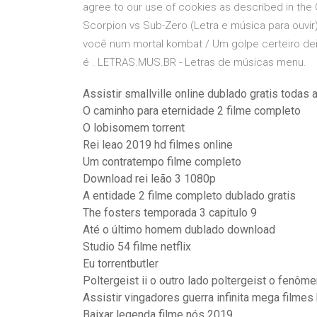
agree to our use of cookies as described in the 
Scorpion vs Sub-Zero (Letra e música para ouvir)
você num mortal kombat / Um golpe certeiro dei
é . LETRAS.MUS.BR - Letras de músicas menu.
Assistir smallville online dublado gratis todas
O caminho para eternidade 2 filme completo
O lobisomem torrent
Rei leao 2019 hd filmes online
Um contratempo filme completo
Download rei leão 3 1080p
A entidade 2 filme completo dublado gratis
The fosters temporada 3 capitulo 9
Até o último homem dublado download
Studio 54 filme netflix
Eu torrentbutler
Poltergeist ii o outro lado poltergeist o fenôm
Assistir vingadores guerra infinita mega filmes
Baixar legenda filme nós 2019