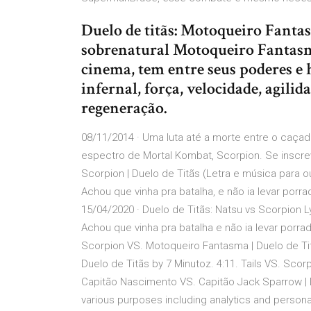
Duelo de titãs: Motoqueiro Fanta
sobrenatural Motoqueiro Fantasm
cinema, tem entre seus poderes e 
infernal, força, velocidade, agili
regeneração.
08/11/2014 · Uma luta até a morte entre o caça
espectro de Mortal Kombat, Scorpion. Se inscrev
Scorpion | Duelo de Titãs (Letra e música para ou
Achou que vinha pra batalha, e não ia levar porr
15/04/2020 · Duelo de Titãs: Natsu vs Scorpion L
Achou que vinha pra batalha e não ia levar porra
Scorpion VS. Motoqueiro Fantasma | Duelo de Tit
Duelo de Titãs by 7 Minutoz. 4:11. Tails VS. Scor
Capitão Nascimento VS. Capitão Jack Sparrow | D
various purposes including analytics and persona