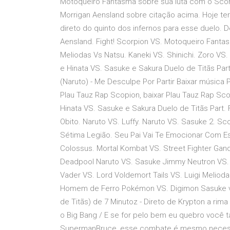
Motoqueiro Fantasma sobre sua luta com o Scorp
Morrigan Aensland sobre citação acima. Hoje te
direto do quinto dos infernos para esse duelo. 
Aensland. Fight! Scorpion VS. Motoqueiro Fantasm
Meliodas Vs Natsu. Kaneki VS. Shinichi. Zoro V
e Hinata VS. Sasuke e Sakura Duelo de Titãs Part. 
(Naruto) - Me Desculpe Por Partir Baixar música 
Plau Tauz Rap Scopion, baixar Plau Tauz Rap Sco
Hinata VS. Sasuke e Sakura Duelo de Titãs Part. 
Obito. Naruto VS. Luffy. Naruto VS. Sasuke 2. S
Sétima Legião. Seu Pai Vai Te Emocionar Com E
Colossus. Mortal Kombat VS. Street Fighter Ga
Deadpool Naruto VS. Sasuke Jimmy Neutron VS.
Vader VS. Lord Voldemort Tails VS. Luigi Melioda
Homem de Ferro Pokémon VS. Digimon Sasuke v
de Titãs) de 7 Minutoz - Direto de Krypton a rim
o Big Bang / E se for pelo bem eu quebro você
SupermanBruce, esse combate é mesmo necessári