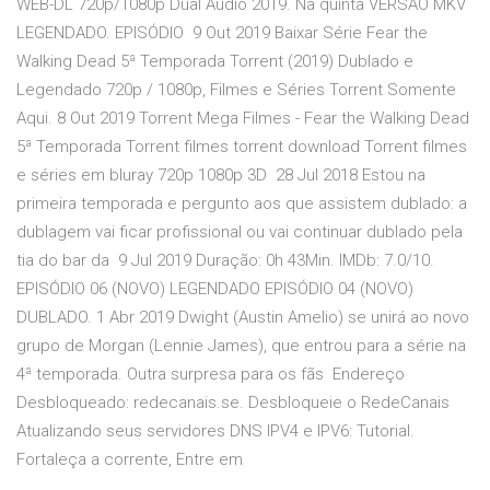
WEB-DL 720p/1080p Dual Áudio 2019. Na quinta VERSÃO MKV
LEGENDADO. EPISÓDIO 9 Out 2019 Baixar Série Fear the
Walking Dead 5ª Temporada Torrent (2019) Dublado e
Legendado 720p / 1080p, Filmes e Séries Torrent Somente
Aqui. 8 Out 2019 Torrent Mega Filmes - Fear the Walking Dead
5ª Temporada Torrent filmes torrent download Torrent filmes
e séries em bluray 720p 1080p 3D 28 Jul 2018 Estou na
primeira temporada e pergunto aos que assistem dublado: a
dublagem vai ficar profissional ou vai continuar dublado pela
tia do bar da 9 Jul 2019 Duração: 0h 43Min. IMDb: 7.0/10.
EPISÓDIO 06 (NOVO) LEGENDADO EPISÓDIO 04 (NOVO)
DUBLADO. 1 Abr 2019 Dwight (Austin Amelio) se unirá ao novo
grupo de Morgan (Lennie James), que entrou para a série na
4ª temporada. Outra surpresa para os fãs Endereço
Desbloqueado: redecanais.se. Desbloqueie o RedeCanais
Atualizando seus servidores DNS IPV4 e IPV6: Tutorial.
Fortaleça a corrente, Entre em