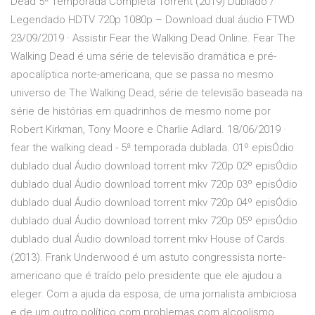
Dead 5ª Temporada Completa Torrent (2019) Dublado /
Legendado HDTV 720p 1080p – Download dual áudio FTWD
23/09/2019 · Assistir Fear the Walking Dead Online. Fear The
Walking Dead é uma série de televisão dramática e pré-
apocalíptica norte-americana, que se passa no mesmo
universo de The Walking Dead, série de televisão baseada na
série de histórias em quadrinhos de mesmo nome por
Robert Kirkman, Tony Moore e Charlie Adlard. 18/06/2019 ·
fear the walking dead - 5ª temporada dublada. 01º episÓdio
dublado dual Áudio download torrent mkv 720p 02º episÓdio
dublado dual Áudio download torrent mkv 720p 03º episÓdio
dublado dual Áudio download torrent mkv 720p 04º episÓdio
dublado dual Áudio download torrent mkv 720p 05º episÓdio
dublado dual Áudio download torrent mkv House of Cards
(2013). Frank Underwood é um astuto congressista norte-
americano que é traído pelo presidente que ele ajudou a
eleger. Com a ajuda da esposa, de uma jornalista ambiciosa
e de um outro político com problemas com alcoolismo,