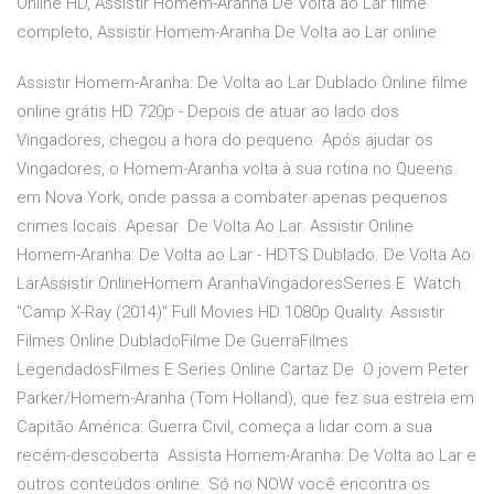
Online HD, Assistir Homem-Aranha De Volta ao Lar filme
completo, Assistir Homem-Aranha De Volta ao Lar online
Assistir Homem-Aranha: De Volta ao Lar Dublado Online filme
online grátis HD 720p - Depois de atuar ao lado dos
Vingadores, chegou a hora do pequeno Após ajudar os
Vingadores, o Homem-Aranha volta à sua rotina no Queens
em Nova York, onde passa a combater apenas pequenos
crimes locais. Apesar De Volta Ao Lar. Assistir Online
Homem-Aranha: De Volta ao Lar - HDTS Dublado. De Volta Ao
LarAssistir OnlineHomem AranhaVingadoresSeries E Watch
"Camp X-Ray (2014)" Full Movies HD 1080p Quality. Assistir
Filmes Online DubladoFilme De GuerraFilmes
LegendadosFilmes E Series Online Cartaz De O jovem Peter
Parker/Homem-Aranha (Tom Holland), que fez sua estreia em
Capitão América: Guerra Civil, começa a lidar com a sua
recém-descoberta Assista Homem-Aranha: De Volta ao Lar e
outros conteúdos online. Só no NOW você encontra os