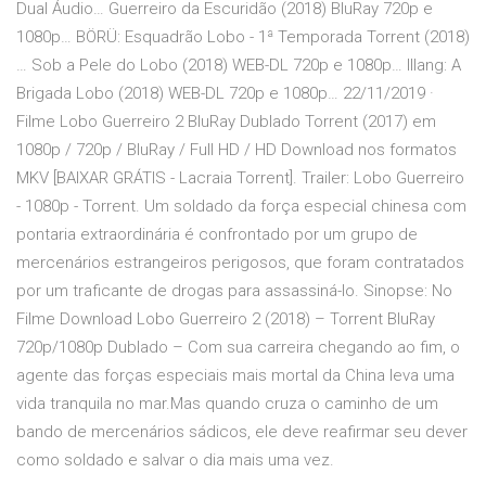
Dual Áudio… Guerreiro da Escuridão (2018) BluRay 720p e
1080p… BÖRÜ: Esquadrão Lobo - 1ª Temporada Torrent (2018)
… Sob a Pele do Lobo (2018) WEB-DL 720p e 1080p… Illang: A
Brigada Lobo (2018) WEB-DL 720p e 1080p… 22/11/2019 ·
Filme Lobo Guerreiro 2 BluRay Dublado Torrent (2017) em
1080p / 720p / BluRay / Full HD / HD Download nos formatos
MKV [BAIXAR GRÁTIS - Lacraia Torrent]. Trailer: Lobo Guerreiro
- 1080p - Torrent. Um soldado da força especial chinesa com
pontaria extraordinária é confrontado por um grupo de
mercenários estrangeiros perigosos, que foram contratados
por um traficante de drogas para assassiná-lo. Sinopse: No
Filme Download Lobo Guerreiro 2 (2018) – Torrent BluRay
720p/1080p Dublado – Com sua carreira chegando ao fim, o
agente das forças especiais mais mortal da China leva uma
vida tranquila no mar.Mas quando cruza o caminho de um
bando de mercenários sádicos, ele deve reafirmar seu dever
como soldado e salvar o dia mais uma vez.