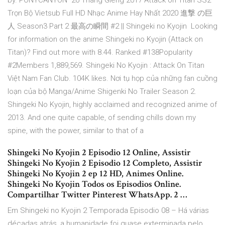
by. PONYCANYON 26 Tháng Giêng 2017 Attack on Titan SS2
Trọn Bộ Vietsub Full HD Nhạc Anime Hay Nhất 2020 進撃 の巨
人 Season3 Part 2 最高の瞬間 #2 || Shingeki no Kyojin Looking
for information on the anime Shingeki no Kyojin (Attack on
Titan)? Find out more with 8.44. Ranked #138Popularity
#2Members 1,889,569. Shingeki No Kyojin : Attack On Titan
Việt Nam Fan Club. 104K likes. Nơi tụ họp của những fan cuồng
loạn của bộ Manga/Anime Shigenki No Trailer Season 2.
Shingeki No Kyojin, highly acclaimed and recognized anime of
2013. And one quite capable, of sending chills down my
spine, with the power, similar to that of a
Shingeki No Kyojin 2 Episodio 12 Online, Assistir
Shingeki No Kyojin 2 Episodio 12 Completo, Assistir
Shingeki No Kyojin 2 ep 12 HD, Animes Online.
Shingeki No Kyojin Todos os Episodios Online.
Compartilhar Twitter Pinterest WhatsApp. 2 …
Em Shingeki no Kyojin 2 Temporada Episodio 08 – Há várias
décadas atrás, a humanidade foi quase exterminada pelo