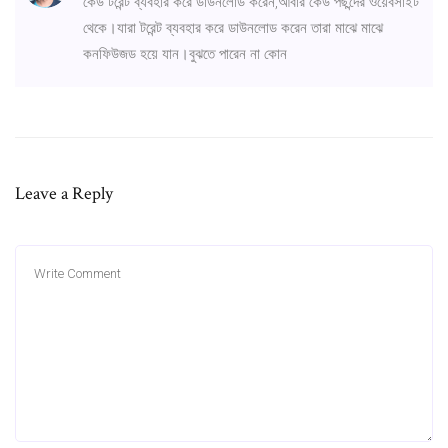
কেউ টরেন্ট ব্যবহার করে ডাউনলোড করেন,আবার কেউ পছন্দের ওয়েবসাইট
থেকে।যারা টরেন্ট ব্যবহার করে ডাউনলোড করেন তারা মাঝে মাঝে
কনফিউজড হয়ে যান।বুঝতে পারেন না কোন
Leave a Reply