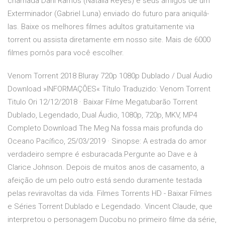
chamada Dani Ramos (Natalia Reyes) e seus amigos de um
Exterminador (Gabriel Luna) enviado do futuro para aniquilá-
las. Baixe os melhores filmes adultos gratuitamente via
torrent ou assista diretamente em nosso site. Mais de 6000
filmes pornôs para você escolher.
Venom Torrent 2018 Bluray 720p 1080p Dublado / Dual Áudio
Download »INFORMAÇÕES« Título Traduzido: Venom Torrent
Titulo Ori 12/12/2018 · Baixar Filme Megatubarão Torrent
Dublado, Legendado, Dual Áudio, 1080p, 720p, MKV, MP4
Completo Download The Meg Na fossa mais profunda do
Oceano Pacífico, 25/03/2019 · Sinopse: A estrada do amor
verdadeiro sempre é esburacada.Pergunte ao Dave e à
Clarice Johnson. Depois de muitos anos de casamento, a
afeição de um pelo outro está sendo duramente testada
pelas reviravoltas da vida. Filmes Torrents HD - Baixar Filmes
e Séries Torrent Dublado e Legendado. Vincent Claude, que
interpretou o personagem Ducobu no primeiro filme da série,