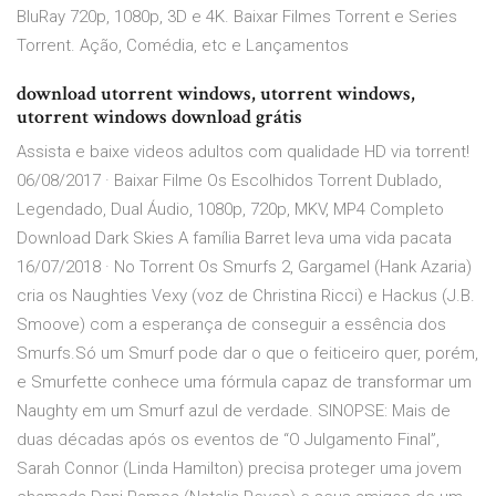
BluRay 720p, 1080p, 3D e 4K. Baixar Filmes Torrent e Series
Torrent. Ação, Comédia, etc e Lançamentos
download utorrent windows, utorrent windows,
utorrent windows download grátis
Assista e baixe videos adultos com qualidade HD via torrent!
06/08/2017 · Baixar Filme Os Escolhidos Torrent Dublado,
Legendado, Dual Áudio, 1080p, 720p, MKV, MP4 Completo
Download Dark Skies A família Barret leva uma vida pacata
16/07/2018 · No Torrent Os Smurfs 2, Gargamel (Hank Azaria)
cria os Naughties Vexy (voz de Christina Ricci) e Hackus (J.B.
Smoove) com a esperança de conseguir a essência dos
Smurfs.Só um Smurf pode dar o que o feiticeiro quer, porém,
e Smurfette conhece uma fórmula capaz de transformar um
Naughty em um Smurf azul de verdade. SINOPSE: Mais de
duas décadas após os eventos de “O Julgamento Final”,
Sarah Connor (Linda Hamilton) precisa proteger uma jovem