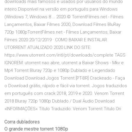
downloads mais famosos e usados por usuários do mundo
inteiro.Disponível na versão em português para Windows
(Windows 7, Windows 8 … 2020 © TorrentFilmes.net - Filmes
Lançamentos, Baixar Filmes 2020, Download Filmes BluRay
720p 1080pTorrentFilmes.net - Filmes Lançamentos, Baixar
Filmes 2020 20/12/2019 · COMO BAIXAR E INSTALAR
UTORRENT ATUALIZADO 2020 LINK DO SITE:
https://www.utorrent.com/intl/pt/downloads/complete TAGS
IGNOREM: utorrent nao abre, utorrent a Baixar Shows - Mkv e
Mp4 Torrent Bluray 720p e 1080p Dublado e Legendado
Download Download Jogos Torrent [PT-BR] Crackeado - Faça
o Download grátis, rápido e fácil via torrent. Jogos traduzidos
em português com crack 2018, 2019 e 2020. Venom Torrent
2018 Bluray 720p 1080p Dublado / Dual Áudio Download
»INFORMAÇÕES« Título Traduzido: Venom Torrent Titulo Ori
Corra dubladores
O grande mestre torrent 1080p