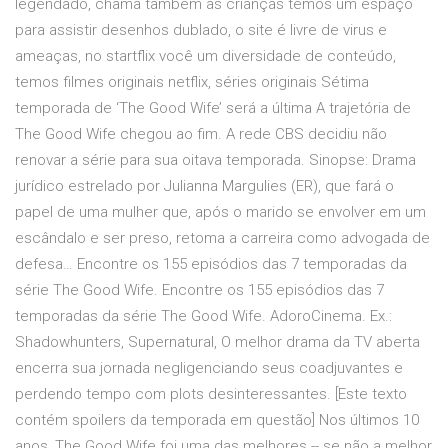
legendado, chama também as crianças temos um espaço
para assistir desenhos dublado, o site é livre de virus e
ameaças, no startflix você um diversidade de conteúdo,
temos filmes originais netflix, séries originais Sétima
temporada de ‘The Good Wife’ será a última A trajetória de
The Good Wife chegou ao fim. A rede CBS decidiu não
renovar a série para sua oitava temporada. Sinopse: Drama
jurídico estrelado por Julianna Margulies (ER), que fará o
papel de uma mulher que, após o marido se envolver em um
escândalo e ser preso, retoma a carreira como advogada de
defesa… Encontre os 155 episódios das 7 temporadas da
série The Good Wife. Encontre os 155 episódios das 7
temporadas da série The Good Wife. AdoroCinema. Ex.:
Shadowhunters, Supernatural, O melhor drama da TV aberta
encerra sua jornada negligenciando seus coadjuvantes e
perdendo tempo com plots desinteressantes. [Este texto
contém spoilers da temporada em questão] Nos últimos 10
anos, The Good Wife foi uma das melhores -- se não a melhor