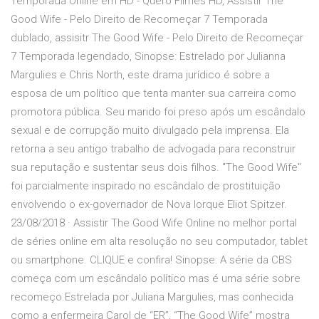
Temporada Online em HD - Quero Filmes HD, Assistir The
Good Wife - Pelo Direito de Recomeçar 7 Temporada
dublado, assisitr The Good Wife - Pelo Direito de Recomeçar
7 Temporada legendado, Sinopse: Estrelado por Julianna
Margulies e Chris North, este drama jurídico é sobre a
esposa de um político que tenta manter sua carreira como
promotora pública. Seu marido foi preso após um escândalo
sexual e de corrupção muito divulgado pela imprensa. Ela
retorna a seu antigo trabalho de advogada para reconstruir
sua reputação e sustentar seus dois filhos. "The Good Wife"
foi parcialmente inspirado no escândalo de prostituição
envolvendo o ex-governador de Nova Iorque Eliot Spitzer.
23/08/2018 · Assistir The Good Wife Online no melhor portal
de séries online em alta resolução no seu computador, tablet
ou smartphone. CLIQUE e confira! Sinopse: A série da CBS
começa com um escândalo político mas é uma série sobre
recomeço.Estrelada por Juliana Margulies, mas conhecida
como a enfermeira Carol de “ER”, “The Good Wife” mostra