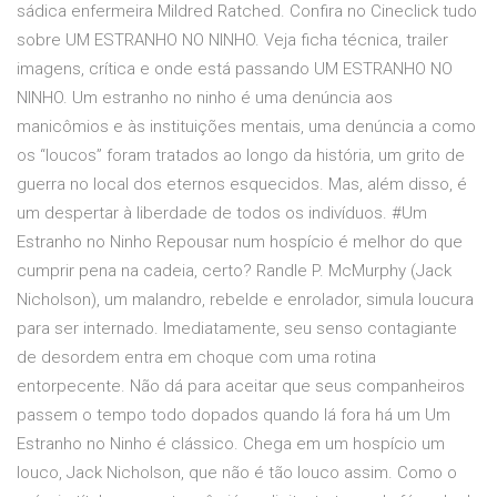
sádica enfermeira Mildred Ratched. Confira no Cineclick tudo
sobre UM ESTRANHO NO NINHO. Veja ficha técnica, trailer
imagens, crítica e onde está passando UM ESTRANHO NO
NINHO. Um estranho no ninho é uma denúncia aos
manicômios e às instituições mentais, uma denúncia a como
os “loucos” foram tratados ao longo da história, um grito de
guerra no local dos eternos esquecidos. Mas, além disso, é
um despertar à liberdade de todos os indivíduos. #Um
Estranho no Ninho Repousar num hospício é melhor do que
cumprir pena na cadeia, certo? Randle P. McMurphy (Jack
Nicholson), um malandro, rebelde e enrolador, simula loucura
para ser internado. Imediatamente, seu senso contagiante
de desordem entra em choque com uma rotina
entorpecente. Não dá para aceitar que seus companheiros
passem o tempo todo dopados quando lá fora há um Um
Estranho no Ninho é clássico. Chega em um hospício um
louco, Jack Nicholson, que não é tão louco assim. Como o