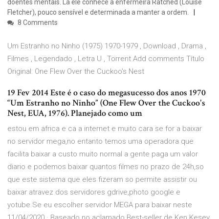
doentes mentais. Lá ele conhece a enfermeira Ratched (Louise
Fletcher), pouco sensível e determinada a manter a ordem.
8 Comments
Um Estranho no Ninho (1975) 1970-1979 , Download , Drama ,
Filmes , Legendado , Letra U , Torrent Add comments Título
Original: One Flew Over the Cuckoo's Nest
19 Fev 2014 Este é o caso do megasucesso dos anos 1970
“Um Estranho no Ninho” (One Flew Over the Cuckoo's
Nest, EUA, 1976). Planejado como um
estou em africa e ca a internet e muito cara se for a baixar
no servidor mega,no entanto temos uma operadora que
facilita baixar a custo muito normal a gente paga um valor
diario e podemos baixar quantos filmes no prazo de 24h,so
que este sistema que eles fizeram so permite assistir ou
baixar atravez dos servidores gdrive,photo google e
yotube.Se eu escolher servidor MEGA para baixar neste
11/04/2020 · Baseado no aclamado Best-seller de Ken Kesey,