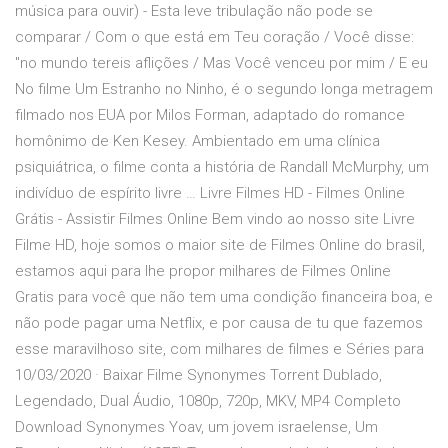
música para ouvir) - Esta leve tribulação não pode se
comparar / Com o que está em Teu coração / Você disse:
"no mundo tereis aflições / Mas Você venceu por mim / E eu
No filme Um Estranho no Ninho, é o segundo longa metragem
filmado nos EUA por Milos Forman, adaptado do romance
homônimo de Ken Kesey. Ambientado em uma clínica
psiquiátrica, o filme conta a história de Randall McMurphy, um
indivíduo de espírito livre … Livre Filmes HD - Filmes Online
Grátis - Assistir Filmes Online Bem vindo ao nosso site Livre
Filme HD, hoje somos o maior site de Filmes Online do brasil,
estamos aqui para lhe propor milhares de Filmes Online
Gratis para você que não tem uma condição financeira boa, e
não pode pagar uma Netflix, e por causa de tu que fazemos
esse maravilhoso site, com milhares de filmes e Séries para
10/03/2020 · Baixar Filme Synonymes Torrent Dublado,
Legendado, Dual Áudio, 1080p, 720p, MKV, MP4 Completo
Download Synonymes Yoav, um jovem israelense, Um