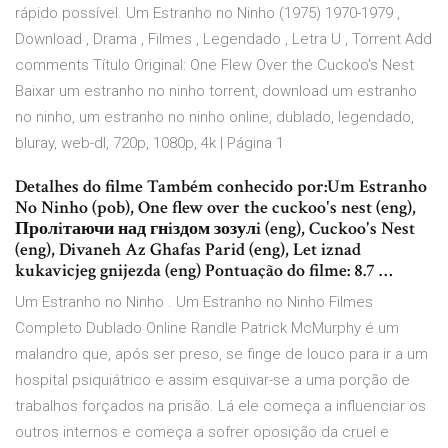
rápido possível. Um Estranho no Ninho (1975) 1970-1979 ,
Download , Drama , Filmes , Legendado , Letra U , Torrent Add
comments Título Original: One Flew Over the Cuckoo's Nest
Baixar um estranho no ninho torrent, download um estranho
no ninho, um estranho no ninho online, dublado, legendado,
bluray, web-dl, 720p, 1080p, 4k | Página 1
Detalhes do filme Também conhecido por:Um Estranho
No Ninho (pob), One flew over the cuckoo's nest (eng),
Пролiтаючи над гнiздом зозулi (eng), Cuckoo's Nest
(eng), Divaneh Az Ghafas Parid (eng), Let iznad
kukavicjeg gnijezda (eng) Pontuação do filme: 8.7 …
Um Estranho no Ninho . Um Estranho no Ninho Filmes
Completo Dublado Online Randle Patrick McMurphy é um
malandro que, após ser preso, se finge de louco para ir a um
hospital psiquiátrico e assim esquivar-se a uma porção de
trabalhos forçados na prisão. Lá ele começa a influenciar os
outros internos e começa a sofrer oposição da cruel e