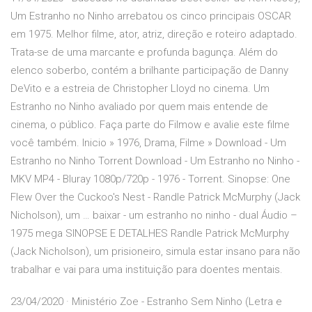
Um Estranho no Ninho arrebatou os cinco principais OSCAR
em 1975. Melhor filme, ator, atriz, direção e roteiro adaptado.
Trata-se de uma marcante e profunda bagunça. Além do
elenco soberbo, contém a brilhante participação de Danny
DeVito e a estreia de Christopher Lloyd no cinema. Um
Estranho no Ninho avaliado por quem mais entende de
cinema, o público. Faça parte do Filmow e avalie este filme
você também. Inicio » 1976, Drama, Filme » Download - Um
Estranho no Ninho Torrent Download - Um Estranho no Ninho -
MKV MP4 - Bluray 1080p/720p - 1976 - Torrent. Sinopse: One
Flew Over the Cuckoo's Nest - Randle Patrick McMurphy (Jack
Nicholson), um … baixar - um estranho no ninho - dual Áudio –
1975 mega SINOPSE E DETALHES Randle Patrick McMurphy
(Jack Nicholson), um prisioneiro, simula estar insano para não
trabalhar e vai para uma instituição para doentes mentais.
23/04/2020 · Ministério Zoe - Estranho Sem Ninho (Letra e