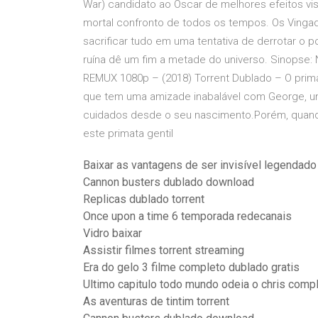
War) candidato ao Oscar de melhores efeitos vis
mortal confronto de todos os tempos. Os Vinga
sacrificar tudo em uma tentativa de derrotar o
ruína dê um fim a metade do universo. Sinopse: 
REMUX 1080p – (2018) Torrent Dublado – O prima
que tem uma amizade inabalável com George, um
cuidados desde o seu nascimento.Porém, quand
este primata gentil
Baixar as vantagens de ser invisível legendado
Cannon busters dublado download
Replicas dublado torrent
Once upon a time 6 temporada redecanais
Vidro baixar
Assistir filmes torrent streaming
Era do gelo 3 filme completo dublado gratis
Ultimo capitulo todo mundo odeia o chris comp
As aventuras de tintim torrent