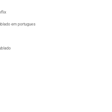
flix
dublado em portugues
ublado