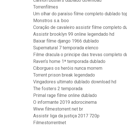
Cannon busters dublado download
Torrenfilmes
Um olhar do paraíso filme completo dublado top
Monstros s.a. boo
Coração de cavaleiro assistir filme completo 
Assistir brooklyn 99 online legendado hd
Baixar filme django 1966 dublado
Supernatural 7 temporada elenco
Filme dracula o principe das trevas completo d
Raven’s home 1ª temporada dublado
Ciborgues os heróis nunca morrem
Torrent prison break legendado
Vingadores ultimato dublado download hd
The fosters 2 temporada
Primal rage filme online dublado
O informante 2019 adorocinema
Www filmestorrent net br
Assistir liga da justiça 2017 720p
Filmestorrentnet