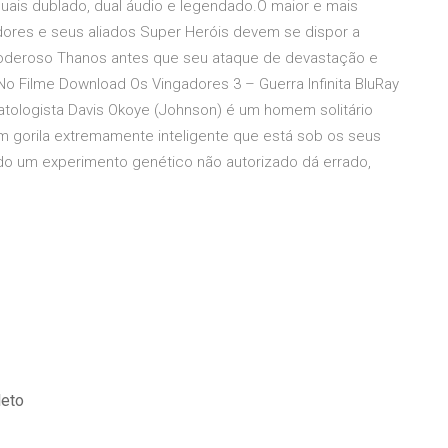
uais dublado, dual áudio e legendado.O maior e mais
dores e seus aliados Super Heróis devem se dispor a
 poderoso Thanos antes que seu ataque de devastação e
No Filme Download Os Vingadores 3 – Guerra Infinita BluRay
tologista Davis Okoye (Johnson) é um homem solitário
 gorila extremamente inteligente que está sob os seus
o um experimento genético não autorizado dá errado,
leto