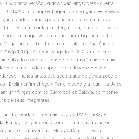
kv 1080p hsbs versÃo 3d download vingadores - guerra
 / … 07/10/2018 · Sinopse: Enquanto os Vingadores e seus
aças grandes demais para qualquer herói, uma nova
Um déspota de infâmia intergalática, tem o objetivo de
de poder inimaginável, e usá-las para infligir sua vontade
me Vingadores - Ultimato Torrent Dublado / Dual Áudio de
2160p 1080p. Sinopse: Vingadores 3: Guerra Infinita
anquia dublado e com qualidade de blu-ray.O maior e mais
dores e seus aliados Super Heróis devem se dispor a
 poderoso Thanos antes que seu ataque de devastação e
sh Brolin) enfim chega à Terra, disposto a reunir as Joias
ecisam unir forças com os Guardiões da Galáxia, ao mesmo
ns de seus integrantes.
 minuto, sendo o filme mais longo O DVD, Blu-Ray e
 Blu-Ray - Vingadores: Guerra Infinita e as melhores
y vingadores para venda ✅ Bluray A Dama De Ferro -
gers (os vingadores). blu ray vingadores 3,99 20 Jun