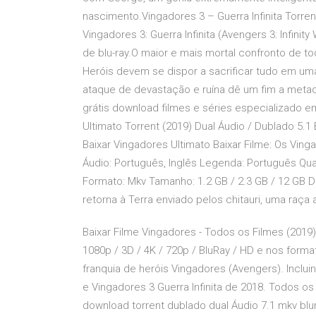
nascimento.Vingadores 3 – Guerra Infinita Torre
Vingadores 3: Guerra Infinita (Avengers 3: Infinit
de blu-ray.O maior e mais mortal confronto de 
Heróis devem se dispor a sacrificar tudo em um
ataque de devastação e ruína dê um fim a metade
grátis download filmes e séries especializado 
Ultimato Torrent (2019) Dual Áudio / Dublado 5.1 
Baixar Vingadores Ultimato Baixar Filme: Os Vin
Áudio: Português, Inglês Legenda: Português Qual
Formato: Mkv Tamanho: 1.2 GB / 2.3 GB / 12 GB D
retorna à Terra enviado pelos chitauri, uma raça 
Baixar Filme Vingadores - Todos os Filmes (201
1080p / 3D / 4K / 720p / BluRay / HD e nos for
franquia de heróis Vingadores (Avengers). Inclui
e Vingadores 3 Guerra Infinita de 2018. Todos os
download torrent dublado dual Áudio 7.1 mkv blur