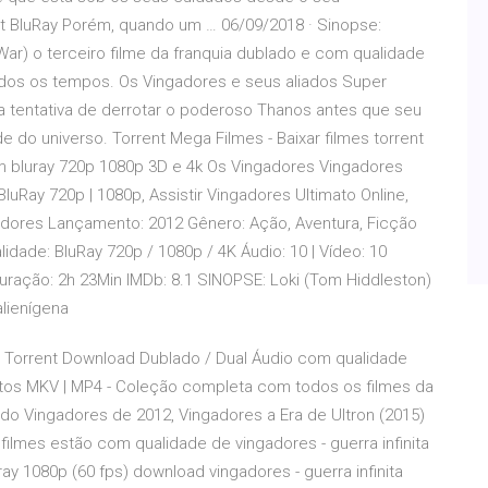
nt BluRay Porém, quando um … 06/09/2018 · Sinopse:
y War) o terceiro filme da franquia dublado e com qualidade
todos os tempos. Os Vingadores e seus aliados Super
a tentativa de derrotar o poderoso Thanos antes que seu
 do universo. Torrent Mega Filmes - Baixar filmes torrent
em bluray 720p 1080p 3D e 4k Os Vingadores Vingadores
BluRay 720p | 1080p, Assistir Vingadores Ultimato Online,
gadores Lançamento: 2012 Gênero: Ação, Aventura, Ficção
idade: BluRay 720p / 1080p / 4K Áudio: 10 | Vídeo: 10
uração: 2h 23Min IMDb: 8.1 SINOPSE: Loki (Tom Hiddleston)
alienígena
9) Torrent Download Dublado / Dual Áudio com qualidade
matos MKV | MP4 - Coleção completa com todos os filmes da
ndo Vingadores de 2012, Vingadores a Era de Ultron (2015)
 filmes estão com qualidade de vingadores - guerra infinita
ay 1080p (60 fps) download vingadores - guerra infinita