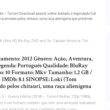
o – Torrent Download assistir online dublado e legendado Full
ra enviado pelos chitauri, uma raça alienígena que pretende
 Ultra HD, Blu-Ray, DVD and On- Captain America: The
çamento: 2012 Gênero: Ação, Aventura,
Legenda: Português Qualidade: BluRay
deo: 10 Formato: Mkv Tamanho: 1.2 GB /
n IMDb: 8.1 SINOPSE: Loki (Tom
do pelos chitauri, uma raça alienígena
 – Guerra Infinita (2018) – Torrent BluRay 720p/1080p
on) é um homem solitário que tem uma amizade inabalável
e que está sob os seus cuidados desde o seu