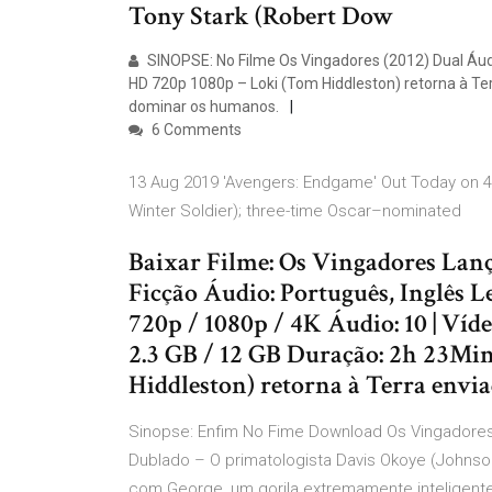
Tony Stark (Robert Dow
SINOPSE: No Filme Os Vingadores (2012) Dual Áudi
HD 720p 1080p – Loki (Tom Hiddleston) retorna à Ter
dominar os humanos.
6 Comments
13 Aug 2019 'Avengers: Endgame' Out Today on 4K
Winter Soldier); three-time Oscar–nominated
Baixar Filme: Os Vingadores Lan
Ficção Áudio: Português, Inglês 
720p / 1080p / 4K Áudio: 10 | Ví
2.3 GB / 12 GB Duração: 2h 23Mi
Hiddleston) retorna à Terra envia
Sinopse: Enfim No Fime Download Os Vingadores 3
Dublado – O primatologista Davis Okoye (Johns
com George, um gorila extremamente inteligent