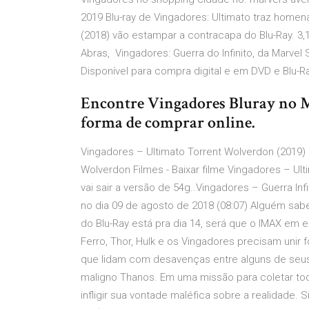
2019 Blu-ray de Vingadores: Ultimato traz homen
(2018) vão estampar a contracapa do Blu-Ray. 3,1. D
Abras, Vingadores: Guerra do Infinito, da Marvel 
Disponível para compra digital e em DVD e Blu-
Encontre Vingadores Bluray no M
forma de comprar online.
Vingadores – Ultimato Torrent Wolverdon (2019
Wolverdon Filmes - Baixar filme Vingadores – Ul
vai sair a versão de 54g..Vingadores – Guerra In
no dia 09 de agosto de 2018 (08:07) Alguém sa
do Blu-Ray está pra dia 14, será que o IMAX em
Ferro, Thor, Hulk e os Vingadores precisam uni
que lidam com desavenças entre alguns de seus
maligno Thanos. Em uma missão para coletar toda
infligir sua vontade maléfica sobre a realidade. Si