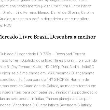
agem aos heróis mortos (Josh Brolin) em Guerra Infinita
iretor: Lírio Ferreira. Elenco: Daniel de Oliveira, Caroline
Studios, traz para o ecrã o derradeiro e mais mortífero
Ray. NOS
ercado Livre Brasil. Descubra a melhor
) Dublado / Legendado HD 720p – Download Torrent
timato torrent Dublado download filmes bluray … ola quando
finita BluRay Remux 4K Ultra HD 2160p Dual Áudio. JoãoSC
be dizer se o filme chega em IMAX mesmo? O lançamento
 específico não ficou para dia 14? SINOPSE: Homem de
r forças com os Guardiões da Galáxia, ao mesmo tempo em
 integrantes, para combater seu inimigo mais poderoso, o
s as seis pedras infinitas, Thanos planeja usá-las para
nopse: Vingadores 3: Guerra Infinita (Avengers 3: Infinity