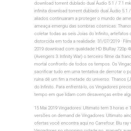
download torrent dublado dual Áudio 5.1 / 7.1 m
infinita download torrent dublado dual Áudio 5.1
aliados continuaram a proteger o mundo de ame
ameaça emergiu das sombras cósmicas: Thanos. 
coletar todas as seis Joias do Infinito, artefatos 
distorcida em toda a realidade. 31/07/2019 · Fil
2019 download com qualidade HD BluRay 720p 4K 
(Avengers 3: Infinity War) o terceiro filme da fr
mortal confronto de todos os tempos. Os Vinga
sacrificar tudo em uma tentativa de derrotar o
ruína dê um fim a metade do universo. Thanos (Jo
do Infinito. Para enfrentá-lo, os Vingadores pr
tempo em que lidam com desavenças entre algu
15 Mai 2019 Vingadores: Ultimato tem 3 horas e 1
versões on demand de Vingadores: Ultimato ainda
ofertas você encontra aqui no Carrefour. Blu ra
Vingadores no shopping cidade no. marvel's aven